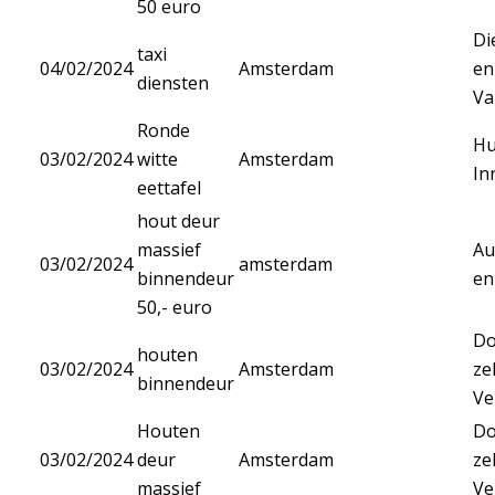
50 euro
Di
taxi
04/02/2024
Amsterdam
en
diensten
Va
Ronde
Hu
03/02/2024
witte
Amsterdam
In
eettafel
hout deur
massief
Au
03/02/2024
amsterdam
binnendeur
en
50,- euro
Do
houten
03/02/2024
Amsterdam
ze
binnendeur
Ve
Houten
Do
03/02/2024
deur
Amsterdam
ze
massief
Ve