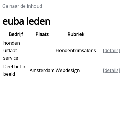
Ga naar de inhoud
euba leden
Bedrijf
Plaats
Rubriek
honden
uitlaat
Hondentrimsalons
[details]
service
Deel het in
Amsterdam
Webdesign
[details]
beeld